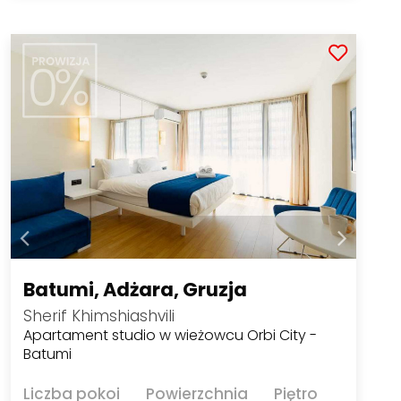
Batumi, Adżara, Gruzja
Sherif Khimshiashvili
Apartament studio w wieżowcu Orbi City -
Batumi
Liczba pokoi
Powierzchnia
Piętro