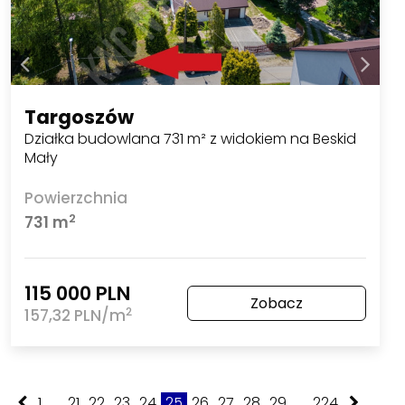
Targoszów
Działka budowlana 731 m² z widokiem na Beskid
Mały
Powierzchnia
2
731 m
115 000 PLN
Zobacz
2
157,32 PLN/m
1
...
21
22
23
24
25
26
27
28
29
...
224