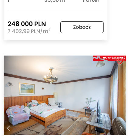
1
33,50 m
Parter
248 000 PLN
Zobacz
2
7 402,99 PLN/m