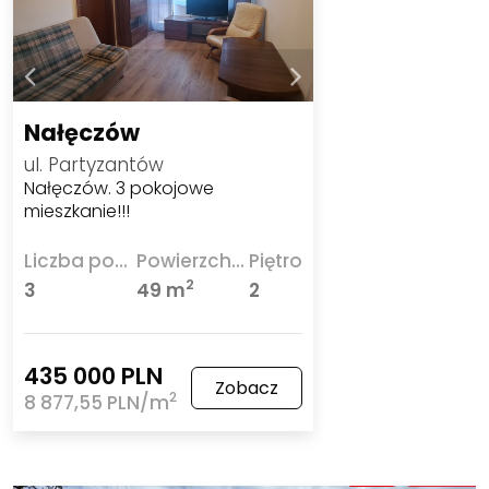
Nałęczów
ul. Partyzantów
Nałęczów. 3 pokojowe
mieszkanie!!!
Liczba pokoi
Powierzchnia
Piętro
2
3
49 m
2
435 000 PLN
Zobacz
2
8 877,55 PLN/m