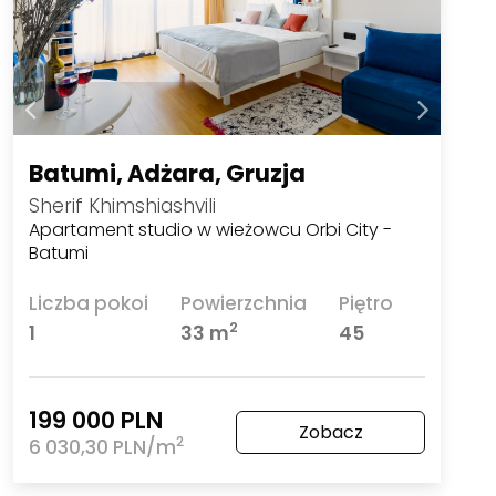
Batumi, Adżara, Gruzja
Sherif Khimshiashvili
Apartament studio w wieżowcu Orbi City -
Batumi
Liczba pokoi
Powierzchnia
Piętro
2
1
33 m
45
199 000 PLN
Zobacz
2
6 030,30 PLN/m