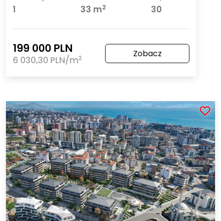
2
1
33 m
30
199 000 PLN
Zobacz
2
6 030,30 PLN/m