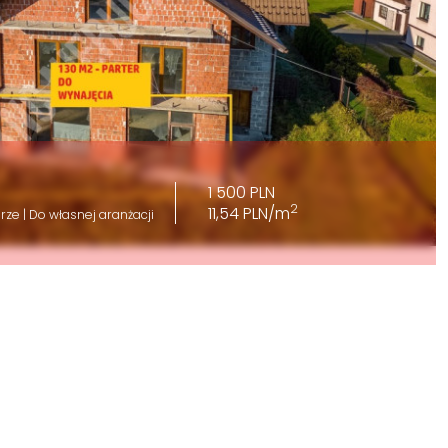
1 500 PLN
2
11,54 PLN/m
rze | Do własnej aranżacji