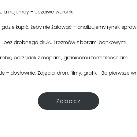
w, a najemcy – uczciwe warunki.
gdzie kupić, żeby nie żałować – analizujemy rynek, spr
 bez drobnego druku i rozmów z botami bankowymi.
robią porządek z mapami, granicami i formalnościami.
– dosłownie. Zdjęcia, dron, filmy, grafiki… Bo pierwsze w
Zobacz