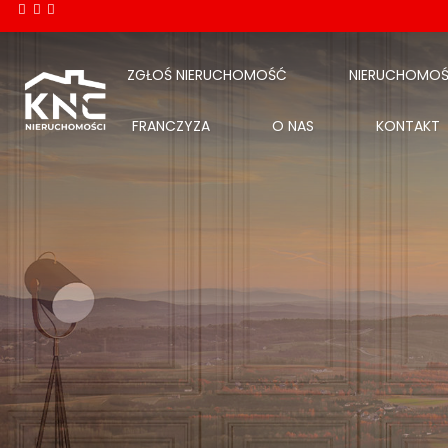
ZGŁOŚ NIERUCHOMOŚĆ
NIERUCHOMOŚ
FRANCZYZA
O NAS
KONTAKT