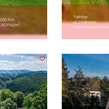
Tarnów
000 PLN
ul. Cedrowa
2
2,50 PLN/m
Działka budowlana Tarn