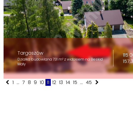
Targoszów
115 
Działka budowlana 731 m² z widokiem na Beskid
157,
Mały
1
...
7
8
9
10
11
12
13
14
15
...
45