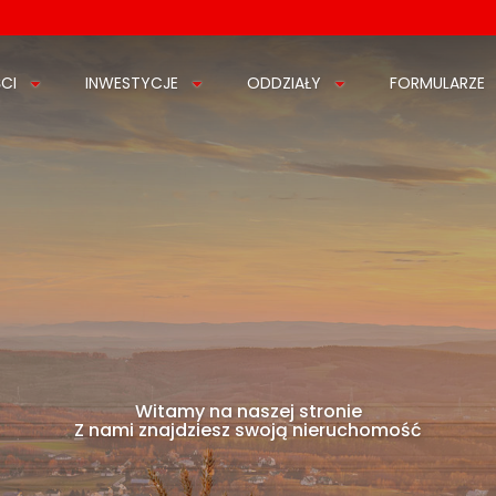
CI
INWESTYCJE
ODDZIAŁY
FORMULARZE
Witamy na naszej stronie
Z nami znajdziesz swoją nieruchomość