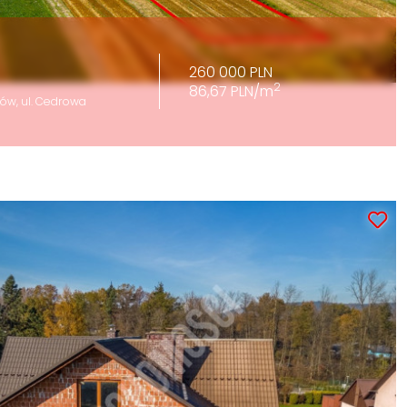
260 000 PLN
2
86,67 PLN/m
ów, ul. Cedrowa