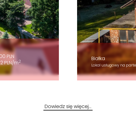
000 PLN
Białka
2
32 PLN/m
Lokal usługowy na parte
Dowiedz się więcej…