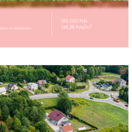
189 000 PLN
2
145,38 PLN/m
hów-ul. Kolejowa-