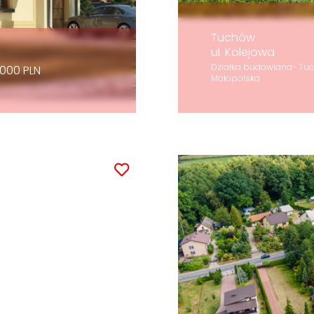
Tuchów
ul. Kolejowa
Działka budowlana- Tuc
000 PLN
Małopolska