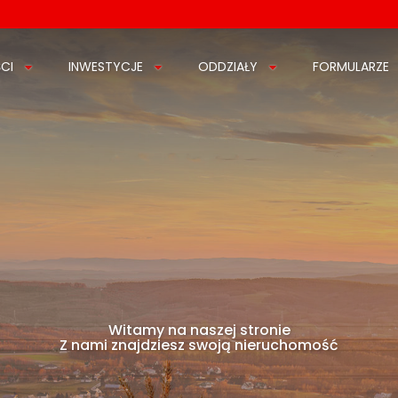
CI
INWESTYCJE
ODDZIAŁY
FORMULARZE
Witamy na naszej stronie
Z nami znajdziesz swoją nieruchomość