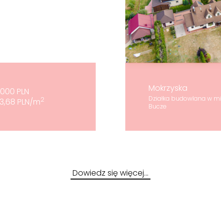
Mokrzyska
000 PLN
Działka budowlana w m
2
3,68 PLN/m
Bucze
Dowiedz się więcej…