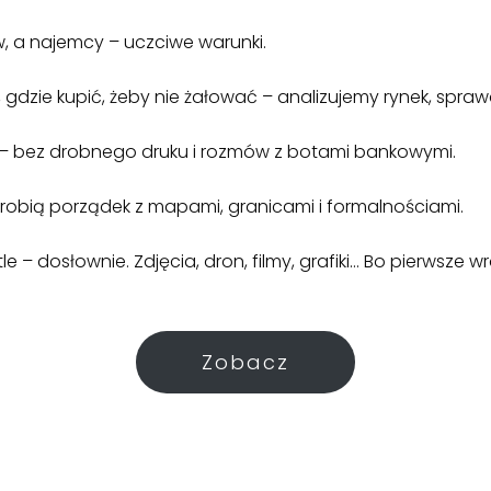
w, a najemcy – uczciwe warunki.
gdzie kupić, żeby nie żałować – analizujemy rynek, spr
 bez drobnego druku i rozmów z botami bankowymi.
robią porządek z mapami, granicami i formalnościami.
– dosłownie. Zdjęcia, dron, filmy, grafiki… Bo pierwsze w
Zobacz