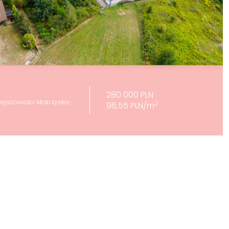
280 000 PLN
iejscowości Mokrzyska-
2
96,55 PLN/m