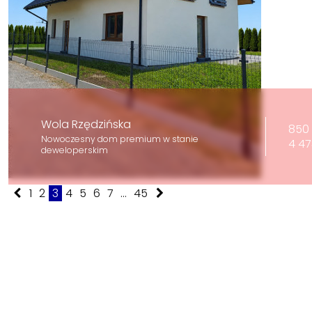
Wola Rzędzińska
850 
Nowoczesny dom premium w stanie
4 47
deweloperskim
1
2
3
4
5
6
7
...
45