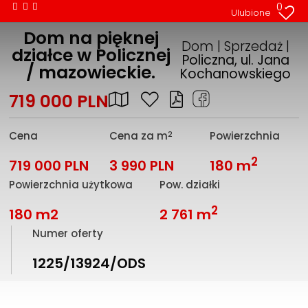
0
Ulubione
Dom na pięknej
Dom | Sprzedaż |
działce w Policznej
Policzna, ul. Jana
/ mazowieckie.
Kochanowskiego
719 000 PLN
2
Cena
Cena za m
Powierzchnia
2
719 000 PLN
3 990 PLN
180 m
Powierzchnia użytkowa
Pow. działki
2
180 m2
2 761 m
Numer oferty
1225/13924/ODS