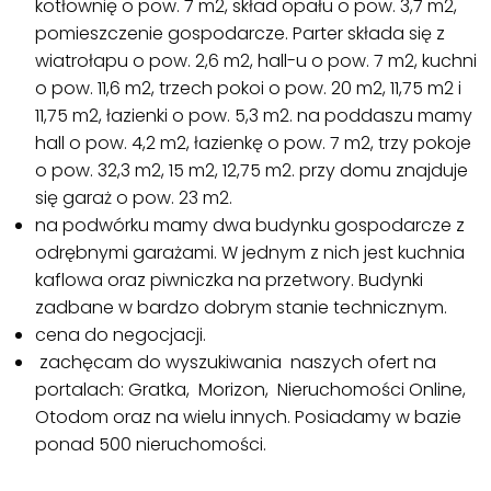
kotłownię o pow. 7 m2, skład opału o pow. 3,7 m2,
pomieszczenie gospodarcze. Parter składa się z
wiatrołapu o pow. 2,6 m2, hall-u o pow. 7 m2, kuchni
o pow. 11,6 m2, trzech pokoi o pow. 20 m2, 11,75 m2 i
11,75 m2, łazienki o pow. 5,3 m2. na poddaszu mamy
hall o pow. 4,2 m2, łazienkę o pow. 7 m2, trzy pokoje
o pow. 32,3 m2, 15 m2, 12,75 m2. przy domu znajduje
się garaż o pow. 23 m2.
na podwórku mamy dwa budynku gospodarcze z
odrębnymi garażami. W jednym z nich jest kuchnia
kaflowa oraz piwniczka na przetwory. Budynki
zadbane w bardzo dobrym stanie technicznym.
cena do negocjacji.
zachęcam do wyszukiwania naszych ofert na
portalach: Gratka, Morizon, Nieruchomości Online,
Otodom oraz na wielu innych. Posiadamy w bazie
ponad 500 nieruchomości.