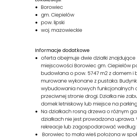
Borowiec
gm. Ciepielów
pow. lipski
woj. mazowieckie
Informacje dodatkowe
oferta obejmuje dwie działki znajdujące
miejscowości Borowiec gm. Ciepielów pow.
budowlana o pow. 5747 m2 z domem i 
murowane wykonane z pustaka. Budynk
wybudowania nowych funkcjonalnych d
przeciwnej stronie drogi. Działka nie 
domek letniskowy lub miejsce na parkin
Na działkach rosną drzewa o różnym gat
działkach nie jest prowadzona uprawa.
rekreacje lub zagospodarować według
Borowiec to mała wieś położona w spoko