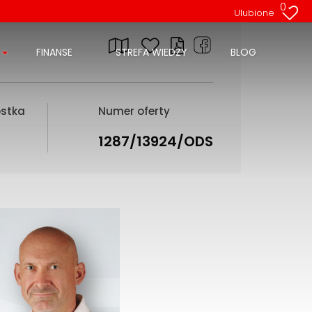
0
Ulubione
FINANSE
STREFA WIEDZY
BLOG
ostka
Numer oferty
1287/13924/ODS