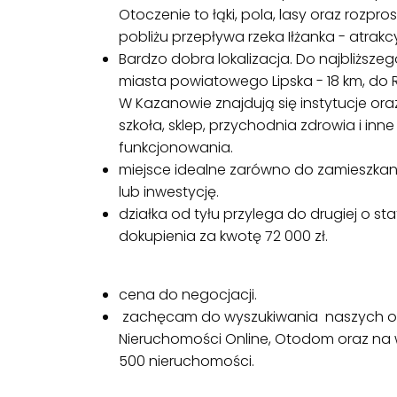
Otoczenie to łąki, pola, lasy oraz roz
pobliżu przepływa rzeka Iłżanka - atrakc
Bardzo dobra lokalizacja. Do najbliższ
miasta powiatowego Lipska - 18 km, do 
W Kazanowie znajdują się instytucje oraz
szkoła, sklep, przychodnia zdrowia i i
funkcjonowania.
miejsce idealne zarówno do zamieszkani
lub inwestycję.
działka od tyłu przylega do drugiej o stat
dokupienia za kwotę 72 000 zł.
cena do negocjacji.
zachęcam do wyszukiwania naszych ofe
Nieruchomości Online, Otodom oraz na 
500 nieruchomości.