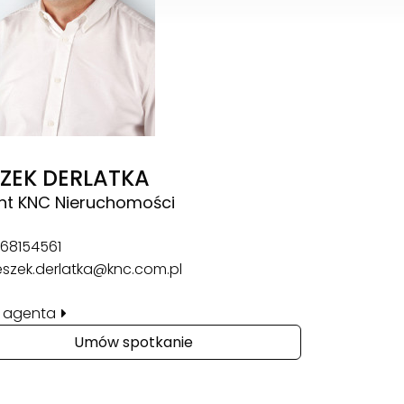
SZEK DERLATKA
nt KNC Nieruchomości
68154561
eszek.derlatka@knc.com.pl
il agenta
Umów spotkanie