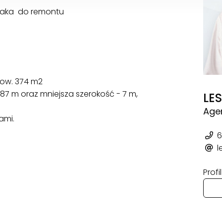
taka do remontu
pow. 374 m2
287 m oraz mniejsza szerokość - 7 m,
LE
Age
ami.
6
l
Prof