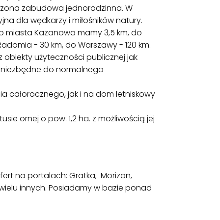
proszona zabudowa jednorodzinna. W
yjna dla wędkarzy i miłośników natury.
ego miasta Kazanowa mamy 3,5 km, do
Radomia - 30 km, do Warszawy - 120 km.
 obiekty użyteczności publicznej jak
nne niezbędne do normalnego
a całorocznego, jak i na dom letniskowy
usie ornej o pow. 1,2 ha. z możliwością jej
rt na portalach: Gratka, Morizon,
wielu innych. Posiadamy w bazie ponad