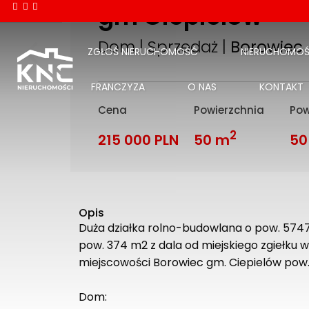
gm Ciepielów
Dom | Sprzedaż |
Borowiec
ZGŁOŚ NIERUCHOMOŚĆ
NIERUCHOMOŚ
FRANCZYZA
O NAS
KONTAKT
Cena
Powierzchnia
Pow
2
215 000 PLN
50 m
50
Opis
Duża działka rolno-budowlana o pow. 574
pow. 374 m2 z dala od miejskiego zgiełku w
miejscowości Borowiec gm. Ciepielów pow. 
Dom: