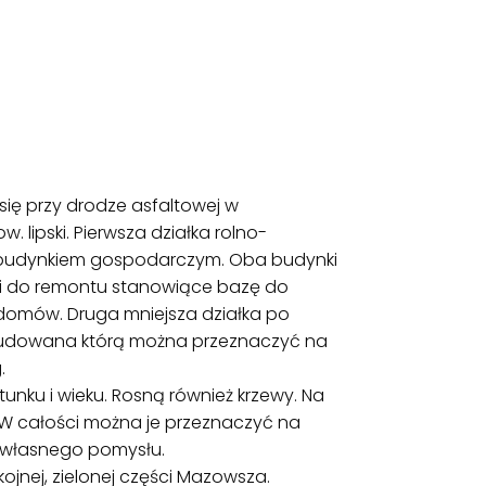
 się przy drodze asfaltowej w
 lipski. Pierwsza działka rolno-
budynkiem gospodarczym. Oba budynki
i do remontu stanowiące bazę do
omów. Druga mniejsza działka po
zabudowana którą można przeznaczyć na
g.
unku i wieku. Rosną również krzewy. Na
 W całości można je przeznaczyć na
 własnego pomysłu.
jnej, zielonej części Mazowsza.