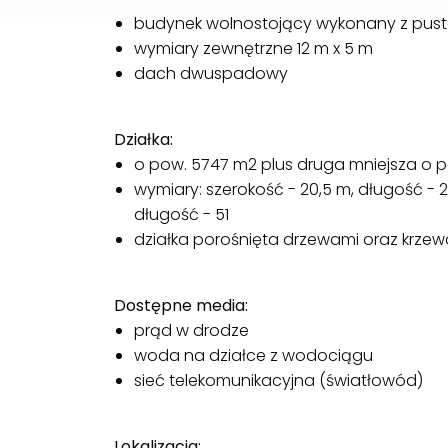
budynek wolnostojący wykonany z pus
wymiary zewnętrzne 12 m x 5 m
dach dwuspadowy
Działka:
o pow. 5747 m2 plus druga mniejsza o 
wymiary: szerokość - 20,5 m, długość - 
długość - 51
działka porośnięta drzewami oraz krzew
Dostępne media:
prąd w drodze
woda na działce z wodociągu
sieć telekomunikacyjna (światłowód)
Lokalizacja: