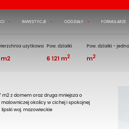
CI
INWESTYCJE
ODDZIAŁY
FORMULARZE
ierzchnia użytkowa
Pow. działki
Pow. działki - jedn
2
2
 m2
6 121 m
m
7 m2 z domem oraz druga mniejsza o
 malowniczej okolicy w cichej i spokojnej
lipski woj. mazowieckie