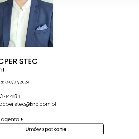
CPER STEC
nt
ja: KNC/07/2024
37144184
acper.stec@knc.com.pl
il agenta
Umów spotkanie