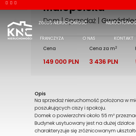
Małopolska
Dom | Sprzedaż |
Gwoździe
ZGŁOŚ NIERUCHOMOŚĆ
NIERUCHOMOŚ
FRANCZYZA
O NAS
KONTAKT
2
Cena
Cena za m
149 000 PLN
3 436 PLN
Opis
Na sprzedaż nieruchomość położona w mie
poszukujących ciszy i spokoju.
Domek o powierzchni około 55 m² przezna
Budynek usytuowany jest na dużej działce o
charakteryzuje się zróżnicowanym ukształ