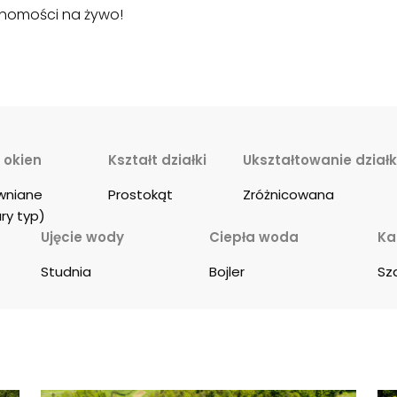
chomości na żywo!
 okien
Kształt działki
Ukształtowanie działk
wniane 
Prostokąt
Zróżnicowana
ry typ)
Ujęcie wody
Ciepła woda
Ka
Studnia
Bojler
Sz