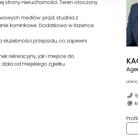
ej strony nieruchomości. Teren otoczony
owych mediów: prąd, studnia z
anie kominkowe. Dodatkowo w łazience
a służebności przejazdu, co zapewni
 rekreacyjny, jak i miejsce do
KA
dala od miejskiego zgiełku.
Age
Licenc
5
k
Prof