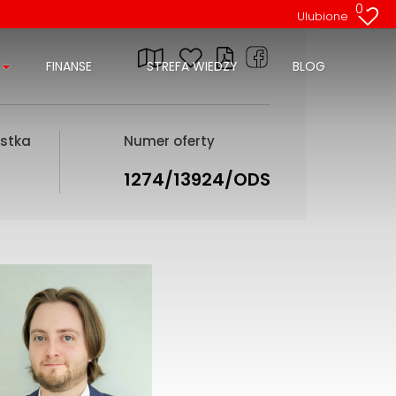
0
Ulubione
FINANSE
STREFA WIEDZY
BLOG
ostka
Numer oferty
1274/13924/ODS