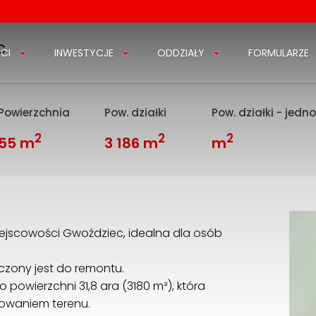
c
CI
INWESTYCJE
ODDZIAŁY
FORMULARZE
Powierzchnia
Pow. działki
Pow. działki - jedn
2
2
2
55 m
3 186 m
m
jscowości Gwoździec, idealna dla osób
czony jest do remontu.
 powierzchni 31,8 ara (3180 m²), która
towaniem terenu.