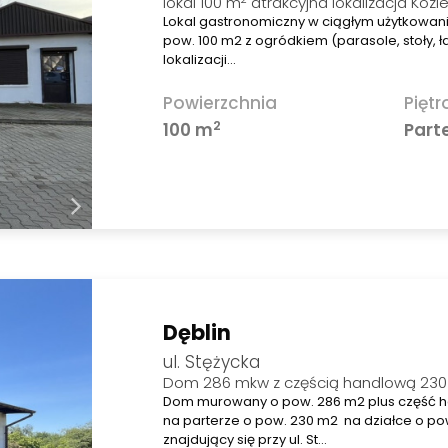
lokal 100 m
atrakcyjna lokalizacja Kozie
Lokal gastronomiczny w ciągłym użytkowan
pow. 100 m2 z ogródkiem (parasole, stoły, ł
lokalizacji…
Powierzchnia
Piętr
2
100 m
Part
Dęblin
ul. Stężycka
Dom 286 mkw z częścią handlową 230 
Dom murowany o pow. 286 m2 plus część
na parterze o pow. 230 m2 na działce o p
znajdujący się przy ul. St…