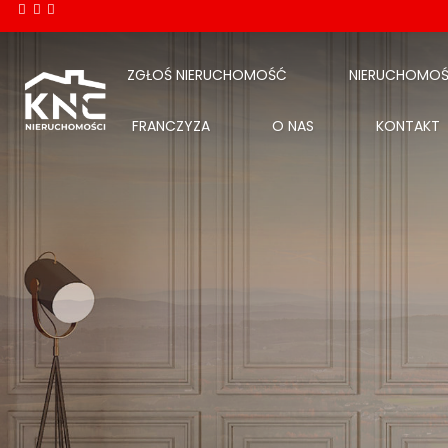
ZGŁOŚ NIERUCHOMOŚĆ
NIERUCHOMOŚ
FRANCZYZA
O NAS
KONTAKT