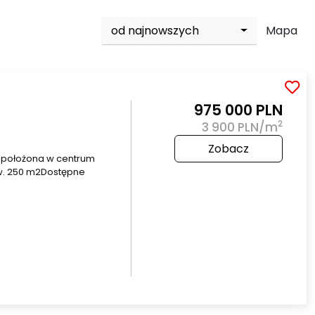
od najnowszych
Mapa
975 000 PLN
2
3 900 PLN/m
Zobacz
2 położona w centrum
ow. 250 m2Dostępne