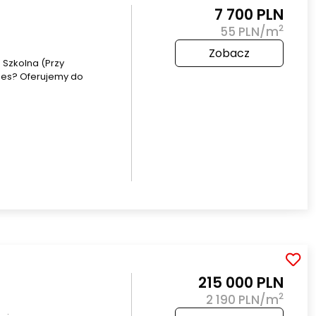
7 700 PLN
2
55 PLN/m
Zobacz
. Szkolna (Przy
nes? Oferujemy do
215 000 PLN
2
2 190 PLN/m