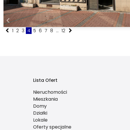
1
2
3
4
5
6
7
8
...
12
Lista Ofert
Nieruchomości
Mieszkania
Domy
Działki
Lokale
Oferty specjalne