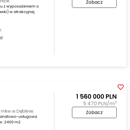
nice.
Zobacz
iu z wyposażeniem o
awki) w atrakcyjnej
o
er
1 560 000 PLN
2
5 470 PLN/m
mkw w Dęblinie.
Zobacz
 handlowo-usługowa
ow. 2400 m2