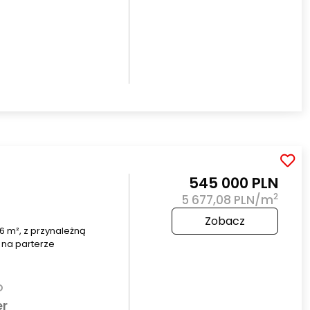
545 000 PLN
2
5 677,08 PLN/m
Zobacz
6 m², z przynależną
 na parterze
o
er