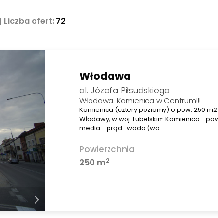
| Liczba ofert:
72
Włodawa
al. Józefa Piłsudskiego
Włodawa. Kamienica w Centrum!!!
Kamienica (cztery poziomy) o pow. 250 m
Włodawy, w woj. Lubelskim.Kamienica:- p
media:- prąd- woda (wo…
Powierzchnia
2
250 m