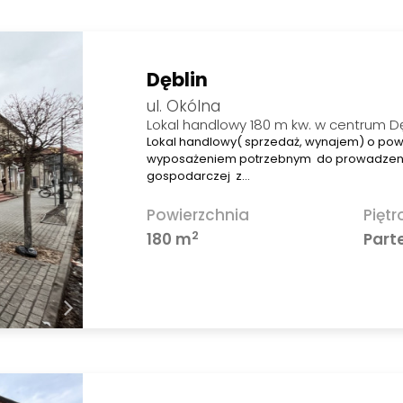
Dęblin
ul. Okólna
Lokal handlowy 180 m kw. w centrum Dę
Lokal handlowy( sprzedaż, wynajem) o pow.
wyposażeniem potrzebnym do prowadzenia
gospodarczej z…
Powierzchnia
Piętr
2
180 m
Part