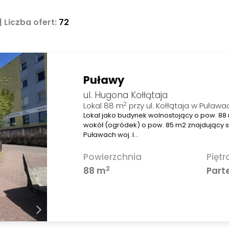
| Liczba ofert:
72
Puławy
ul. Hugona Kołłątaja
2
Lokal 88 m
przy ul. Kołłątaja w Puława
Lokal jako budynek wolnostojący o pow. 88
wokół (ogródek) o pow. 85 m2 znajdujący się
Puławach woj. l…
Powierzchnia
Piętr
2
88 m
Part