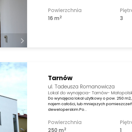
Powierzchnia
Piętr
2
16 m
3
Tarnów
ul. Tadeusza Romanowicza
Lokal do wynajęcia- Tarnów- Małopols
Do wynajęcia lokal użytkowy o pow. 250 m2
najem całości, lub mniejszych pomieszczeń
deweloperskim.Po…
Powierzchnia
Piętr
2
250 m
1