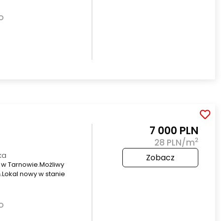
o
7 000 PLN
2
28 PLN/m
ka
Zobacz
, w Tarnowie.Możliwy
.Lokal nowy w stanie
o