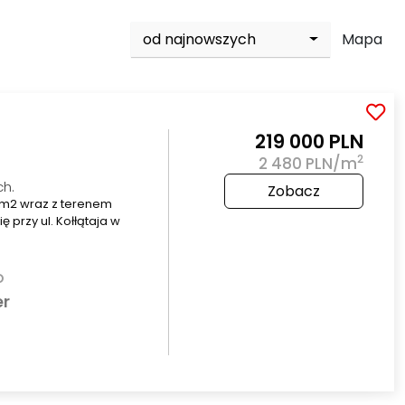
od najnowszych
Mapa
219 000 PLN
2
2 480 PLN/m
ch.
Zobacz
 m2 wraz z terenem
 przy ul. Kołłątaja w
o
er