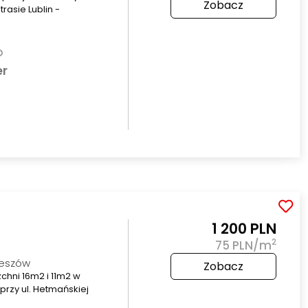
Zobacz
trasie Lublin -
o
er
1 200 PLN
2
75 PLN/m
zeszów
Zobacz
chni 16m2 i 11m2 w
przy ul. Hetmańskiej