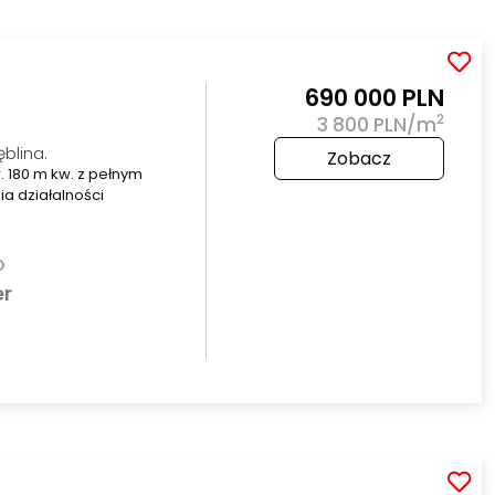
690 000 PLN
2
3 800 PLN/m
blina.
Zobacz
 180 m kw. z pełnym
 działalności
o
er