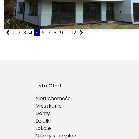
1
2
3
4
5
6
7
8
9
...
12
Lista Ofert
Nieruchomości
Mieszkania
Domy
Działki
Lokale
Oferty specjalne