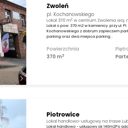
Zwoleń
pl. Kochanowskiego
2
Lokal 370 m
w centrum Zwolenia woj. 
Lokal o pow. 370 m2 w kamienicy przy ul. Pl
Kochanowskiego z dobrym zapleczem par
parking oraz dwa miejsca parking…
Powierzchnia
Piętr
2
370 m
Part
Piotrowice
Lokal handlowo-usługowy na trasie Lu
Lokal handlowo - usługowy ok 140m2Po ada