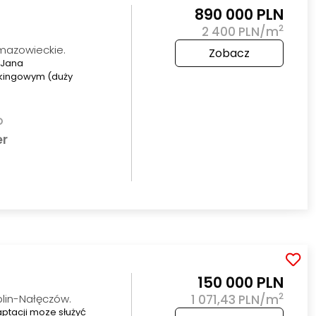
890 000 PLN
2
2 400 PLN/m
mazowieckie.
Zobacz
. Jana
kingowym (duży
o
er
150 000 PLN
2
blin-Nałęczów.
1 071,43 PLN/m
ptacji moze służyć