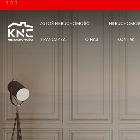
ZGŁOŚ NIERUCHOMOŚĆ
NIERUCHOMOŚ
FRANCZYZA
O NAS
KONTAKT