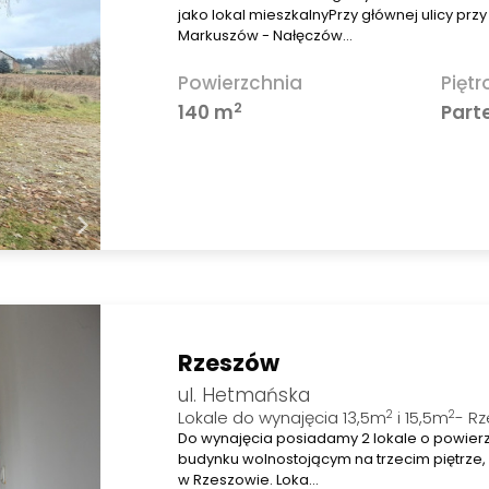
jako lokal mieszkalnyPrzy głównej ulicy przy 
Markuszów - Nałęczów…
Powierzchnia
Piętr
2
140 m
Part
Rzeszów
ul. Hetmańska
2
2
Lokale do wynajęcia 13,5m
i 15,5m
- R
Do wynajęcia posiadamy 2 lokale o powierz
budynku wolnostojącym na trzecim piętrze, 
w Rzeszowie. Loka…