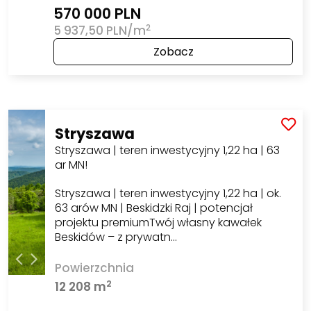
570 000 PLN
2
5 937,50 PLN/m
Zobacz
Stryszawa
Stryszawa | teren inwestycyjny 1,22 ha | 63
ar MN!
Stryszawa | teren inwestycyjny 1,22 ha | ok.
63 arów MN | Beskidzki Raj | potencjał
projektu premiumTwój własny kawałek
Beskidów – z prywatn…
Powierzchnia
2
12 208 m