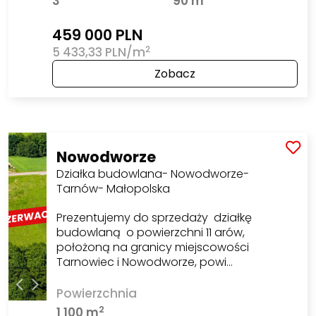
3
90 m
459 000 PLN
2
5 433,33 PLN/m
Zobacz
Nowodworze
Działka budowlana- Nowodworze-
Tarnów- Małopolska
Prezentujemy do sprzedaży działkę
budowlaną o powierzchni 11 arów,
położoną na granicy miejscowości
Tarnowiec i Nowodworze, powi…
Powierzchnia
2
1 100 m