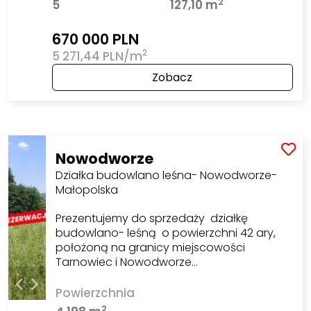
2
5
127,10 m
670 000 PLN
2
5 271,44 PLN/m
Zobacz
Nowodworze
Działka budowlano leśna- Nowodworze-
Małopolska
Prezentujemy do sprzedaży działkę
budowlano- leśną o powierzchni 42 ary,
położoną na granicy miejscowości
Tarnowiec i Nowodworze…
Powierzchnia
2