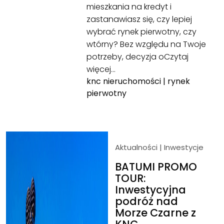
mieszkania na kredyt i
zastanawiasz się, czy lepiej
wybrać rynek pierwotny, czy
wtórny? Bez względu na Twoje
potrzeby, decyzja o
Czytaj
więcej…
knc nieruchomości
|
rynek
pierwotny
Aktualności
|
Inwestycje
BATUMI PROMO
TOUR:
Inwestycyjna
podróż nad
Morze Czarne z