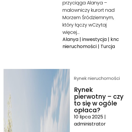
przyciąga Alanya –
malowniczy kurort nad
Morzem Śródziemnym,
który łączy w
Czytaj
więcej…
Alanya
|
inwestycja
|
knc
nieruchomości
|
Turcja
Rynek nieruchomości
Rynek
pierwotny – czy
to się w ogóle
opłaca?
10 lipca 2025
|
administrator