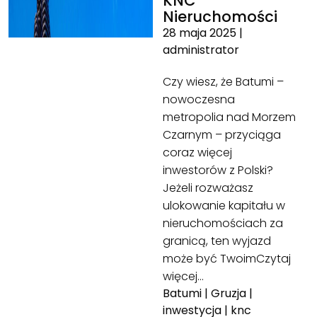
KNC
Nieruchomości
28 maja 2025
|
administrator
Czy wiesz, że Batumi –
nowoczesna
metropolia nad Morzem
Czarnym – przyciąga
coraz więcej
inwestorów z Polski?
Jeżeli rozważasz
ulokowanie kapitału w
nieruchomościach za
granicą, ten wyjazd
może być Twoim
Czytaj
więcej…
Batumi
|
Gruzja
|
inwestycja
|
knc