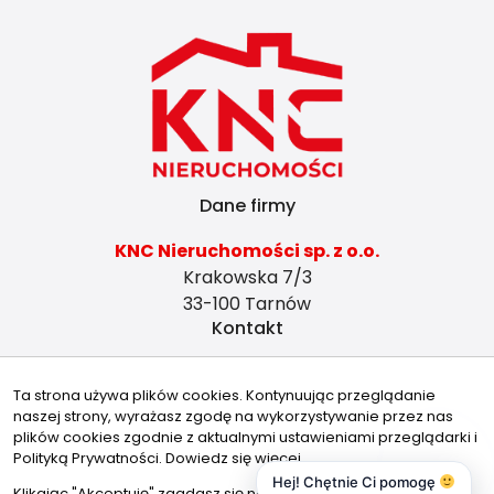
Dane firmy
KNC Nieruchomości sp. z o.o.
Krakowska 7/3
33-100 Tarnów
Kontakt
tarnow@knc.com.pl
Ta strona używa plików cookies. Kontynuując przeglądanie
728491864
naszej strony, wyrażasz zgodę na wykorzystywanie przez nas
Znajdziesz nas tu
plików cookies zgodnie z aktualnymi ustawieniami przeglądarki i
Polityką Prywatności.
Dowiedz się więcej
Hej! Chętnie Ci pomogę
Klikając "Akceptuję" zgadasz się na wykorzystywanie przez nas