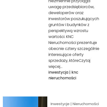
niezmiennie przyciąga
uwagę przedsiębiorców,
deweloperów oraz
inwestorów poszukujących
gruntów i budynków z
perspektywą wzrostu
wartości. KNC
Nieruchomości prezentuje
obecnie cztery szczególnie
interesujące oferty
sprzedaży, które
Czytaj
więcej…
inwestycja
|
knc
nieruchomości
Inwestycje
|
Nieruchomości