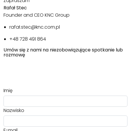
Zapraszam
Rafał Stec
Founder and CEO KNC Group
rafał.stec@knc.com.pl
+48 728 491 864
Umów się z nami na niezobowiązujące spotkanie lub
rozmowę
Imię
Nazwisko
E-mail