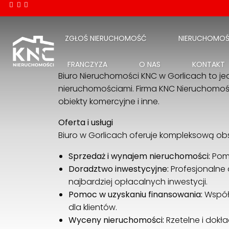
ZGŁOŚ NIERUCHOMOŚĆ
NIERUCHOMOŚ
FRANCZYZA
O NAS
KONTAKT
Biuro Nieruchomości KNC w Gorlicach to je
nieruchomościami. Firma KNC Nieruchomości
obiekty komercyjne i inne.
Oferta i usługi
Biuro w Gorlicach oferuje kompleksową obs
Sprzedaż i wynajem nieruchomości:
Pomo
Doradztwo inwestycyjne:
Profesjonalne 
najbardziej opłacalnych inwestycji.
Pomoc w uzyskaniu finansowania:
Współp
dla klientów.
Wyceny nieruchomości:
Rzetelne i dokł