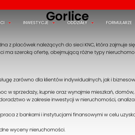
Gorlice
CI
INWESTYCJE
ODDZIAŁY
FORMULARZE
dna z placówek należących do sieci KNC, która zajmuje s
 ma szeroką ofertę, obejmującą różne typy nieruchomości,
ługę zarówno dla klientów indywidualnych, jak i biznesow
c w sprzedaży, kupnie oraz wynajmie mieszkań, domów, 
doradztwo w zakresie inwestycji w nieruchomości, analiz
raca z bankami i instytucjami finansowymi w celu uzys
adne wyceny nieruchomości.