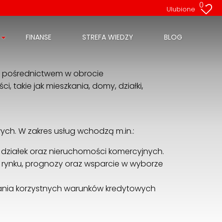
0
Ulubione
FINANSE
STREFA WIEDZY
BLOG
ię pośrednictwem w obrocie
 takie jak mieszkania, domy, działki,
ych. W zakres usług wchodzą m.in.:
działek oraz nieruchomości komercyjnych.
a rynku, prognozy oraz wsparcie w wyborze
kania korzystnych warunków kredytowych