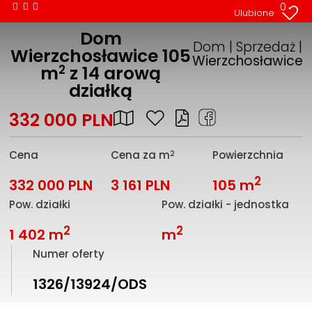
0
Ulubione
Dom
Dom | Sprzedaż |
Wierzchosławice 105
Wierzchosławice
2
m
z 14 arową
działką
332 000 PLN
2
Cena
Cena za m
Powierzchnia
2
332 000 PLN
3 161 PLN
105 m
Pow. działki
Pow. działki - jednostka
2
2
1 402 m
m
Numer oferty
1326/13924/ODS