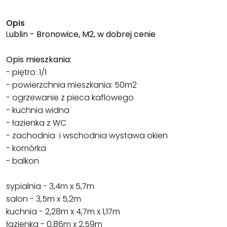
Opis
L
ublin - Bronowice, M2, w dobrej cenie
Opis mieszkania:
- piętro: 1/1
- powierzchnia mieszkania: 50m2
- ogrzewanie z pieca kaflowego
- kuchnia widna
- łazienka z WC
- zachodnia i wschodnia wystawa okien
- komórka
- balkon
sypialnia - 3,4m x 5,7m
salon - 3,5m x 5,2m
kuchnia - 2,28m x 4,7m x 1,17m
łazienka - 0,86m x 2,59m