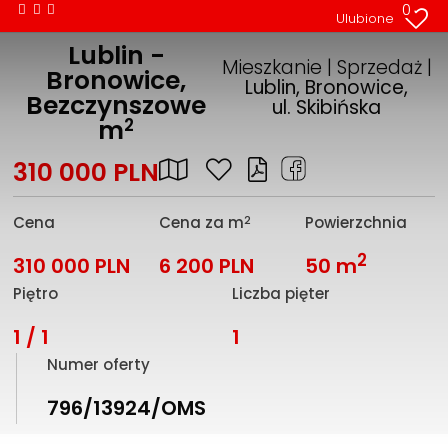
0
Ulubione
Lublin -
Mieszkanie | Sprzedaż |
Bronowice,
Lublin, Bronowice,
Bezczynszowe
ul. Skibińska
2
m
310 000 PLN
2
Cena
Cena za m
Powierzchnia
2
310 000 PLN
6 200 PLN
50 m
Piętro
Liczba pięter
1 / 1
1
Numer oferty
796/13924/OMS