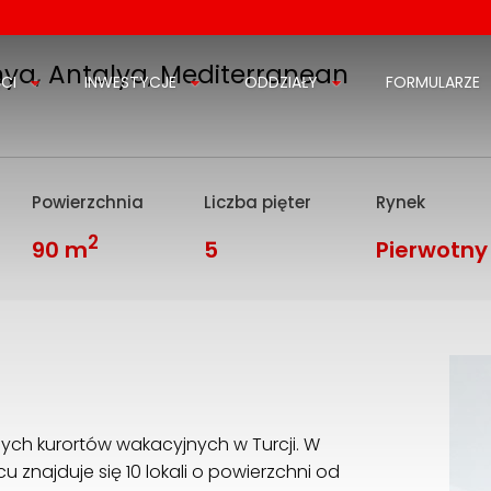
nya, Antalya, Mediterranean
CI
INWESTYCJE
ODDZIAŁY
FORMULARZE
Powierzchnia
Liczba pięter
Rynek
2
90 m
5
Pierwotny
nych kurortów wakacyjnych w Turcji. W
znajduje się 10 lokali o powierzchni od