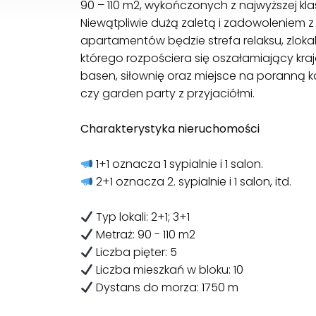
90 – 110 m2, wykończonych z najwyższej k
Niewątpliwie dużą zaletą i zadowoleniem 
apartamentów będzie strefa relaksu, zloka
którego rozpościera się oszałamiający kraj
basen, siłownię oraz miejsce na poranną k
czy garden party z przyjaciółmi.
Charakterystyka nieruchomości
1+1 oznacza 1 sypialnie i 1 salon.
2+1 oznacza 2. sypialnie i 1 salon, itd.
Typ lokali: 2+1; 3+1
Metraż: 90 - 110 m2
Liczba pięter: 5
Liczba mieszkań w bloku: 10
Dystans do morza: 1750 m