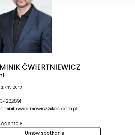
MINIK ĆWIERTNIEWICZ
nt
ja: KNC 2043
34222891
ominik.cwiertniewicz@knc.com.pl
il agenta
Umów spotkanie