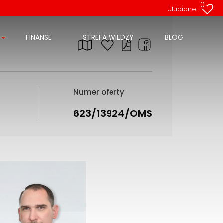
0
Ulubione
FINANSE
STREFA WIEDZY
BLOG
Numer oferty
623/13924/OMS