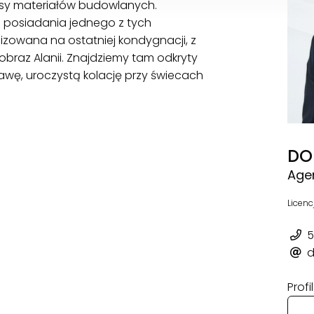
lasy materiałów budowlanych.
z posiadania jednego z tych
lizowana na ostatniej kondygnacji, z
obraz Alanii. Znajdziemy tam odkryty
awę, uroczystą kolację przy świecach
DO
Age
Licenc
5
d
Prof