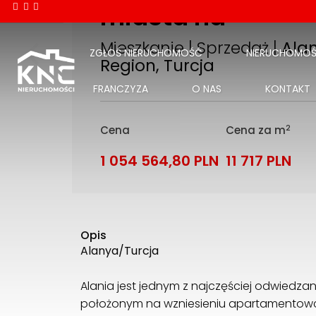
miasta na
Mieszkanie | Sprzedaż |
Ala
ZGŁOŚ NIERUCHOMOŚĆ
NIERUCHOMOŚ
Region, Turcja
FRANCZYZA
O NAS
KONTAKT
2
Cena
Cena za m
1 054 564,80 PLN
11 717 PLN
Opis
Alanya/Turcja
Alania jest jednym z najczęściej odwiedza
położonym na wzniesieniu apartamentowcu 